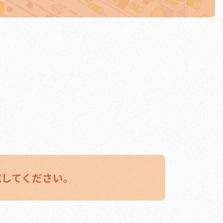
過信は禁物!!
。
クルマの安全装備
認してください。
うっかり事故は
こう防ぐ！