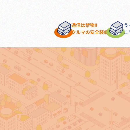
過信は禁物!!
う
クルマの安全装備
こ