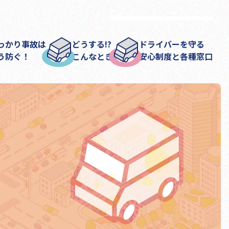
っかり事故は
どうする!?
ドライバーを守る
う防ぐ！
こんなとき
安心制度と各種窓口