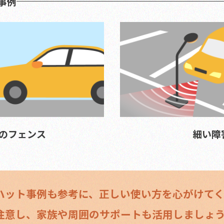
事例
のフェンス
細い障
ハット
事例も参考に、正しい使い方を
心がけて
注意し、家族や周囲のサポートも
活用しましょ