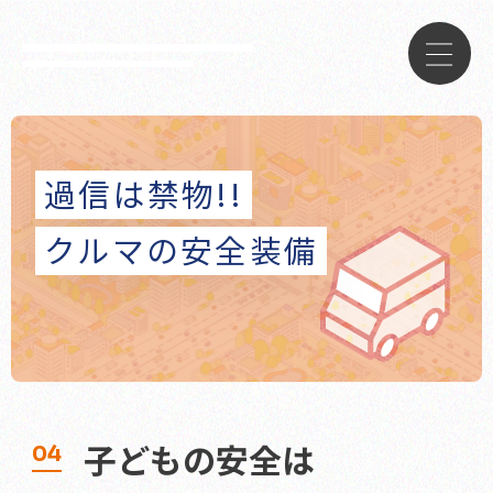
過信は禁物!!
過信は禁物!!
クルマの安全装備
クルマの安全装備
うっかり事故は
こう防ぐ！
どうする!?
こんなとき
子どもの安全は
04
ドライバーを守る