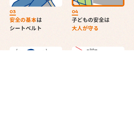
03
04
安全の基本
は
子どもの安全は
シートベルト
大人が守る
05
06
子ども
から
SRSエアバッグは
目を離さないで！
あくまで
補助装置