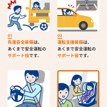
01
02
先進安全装備
は、
運転支援装備
は、
あくまで安全運転の
あくまで安全運転の
サポート役
です。
サポート役
です。