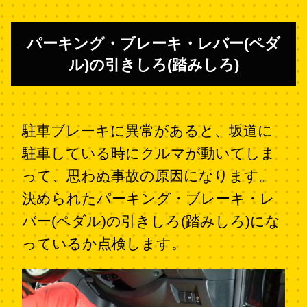
パーキング・ブレーキ・レバー(ペダ
ル)の引きしろ(踏みしろ)
駐車ブレーキに異常があると、坂道に
駐車している時にクルマが動いてしま
って、思わぬ事故の原因になります。
決められたパーキング・ブレーキ・レ
バー(ペダル)の引きしろ(踏みしろ)にな
っているか点検します。