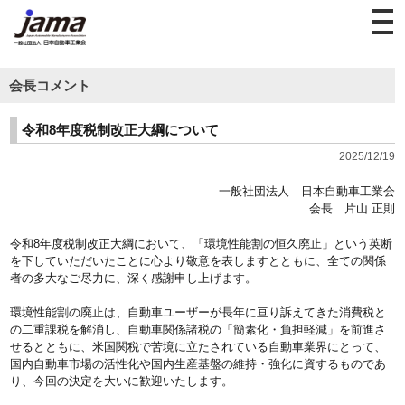
会長コメント
令和8年度税制改正大綱について
2025/12/19
一般社団法人 日本自動車工業会
会長 片山 正則
令和8年度税制改正大綱において、「環境性能割の恒久廃止」という英断
を下していただいたことに心より敬意を表しますとともに、全ての関係
者の多大なご尽力に、深く感謝申し上げます。
環境性能割の廃止は、自動車ユーザーが長年に亘り訴えてきた消費税と
の二重課税を解消し、自動車関係諸税の「簡素化・負担軽減」を前進さ
せるとともに、米国関税で苦境に立たされている自動車業界にとって、
国内自動車市場の活性化や国内生産基盤の維持・強化に資するものであ
り、今回の決定を大いに歓迎いたします。