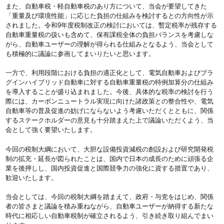
また、自動車税・軽自動車税のあり方について、当会が要望してきた
「重量及び環境性能」に応じた負担の仕組みを検討するとの方向性が示
されました。令和9年度税制改正の検討においては、暫定税率が残存する
自動車重量税の扱いも含めて、保有課税全体の負担バランスを考慮しな
がら、自動車ユーザーの理解が得られる仕組みとなるよう、当会として
も積極的に議論に参画してまいりたいと思います。
一方で、利用段階における負担の適正化として、電気自動車およびプラ
グインハイブリッド自動車に対する自動車重量税の特例加算分の仕組み
を導入することが盛り込まれました。今後、具体的な税率の検討を行う
際には、カーボンニュートラル実現に向けた諸政策との整合性や、電気
自動車等の普及促進の妨げにならないよう考慮いただくとともに、関係
するステークホルダーの意見も十分踏まえた上で議論いただくよう、当
会として強く要望いたします。
今回の税制大綱において、大胆な設備投資減税の創設および研究開発税
制の拡充・延長が図られたことは、国内で日本の成長のために頑張る企
業を後押しし、国内投資促進と国際競争力の強化に資する措置であり、
歓迎いたします。
当会としては、今回の税制大綱を踏まえて、政府・与党をはじめ、関係
者の皆さまと議論を積み重ねながら、自動車ユーザーが納得する新たな
時代に相応しい自動車税制が確立されるよう、引き続き取り組んでまい