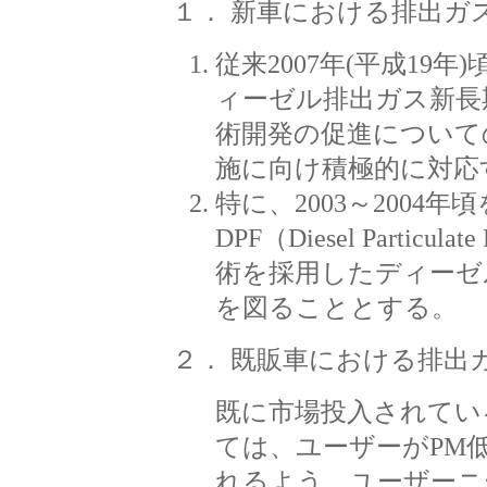
１． 新車における排出ガ
従来2007年(平成19
ィーゼル排出ガス新長
術開発の促進について
施に向け積極的に対応
特に、2003～2004
DPF（Diesel Particu
術を採用したディーゼ
を図ることとする。
２． 既販車における排出
既に市場投入されてい
ては、ユーザーがPM
れるよう、ユーザーニ