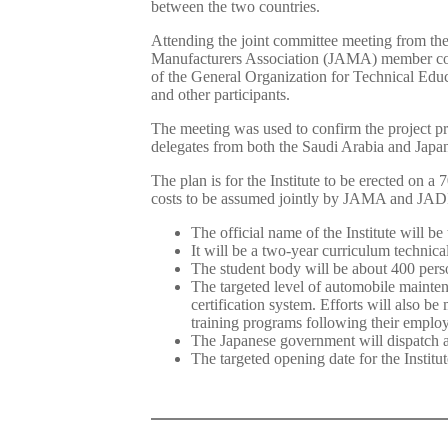
between the two countries.
Attending the joint committee meeting from t
Manufacturers Association (JAMA) member com
of the General Organization for Technical Ed
and other participants.
The meeting was used to confirm the project pro
delegates from both the Saudi Arabia and Japa
The plan is for the Institute to be erected on 
costs to be assumed jointly by JAMA and JADIK.
The official name of the Institute will b
It will be a two-year curriculum technic
The student body will be about 400 perso
The targeted level of automobile maintena
certification system. Efforts will also b
training programs following their emplo
The Japanese government will dispatch a 
The targeted opening date for the Instit