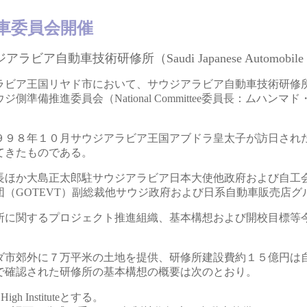
車委員会開催
動車技術研修所（Saudi Japanese Automobile H
ビア王国リヤド市において、サウジアラビア自動車技術研修
進委員会（National Committee委員長：ムハンマド・ジャミー
９８年１０月サウジアラビア王国アブドラ皇太子が訪日され
てきたものである。
ほか大島正太郎駐サウジアラビア日本大使他政府および自工
（GOTEVT）副総裁他サウジ政府および日系自動車販売店グル
に関するプロジェクト推進組織、基本構想および開校目標等
市郊外に７万平米の土地を提供、研修所建設費約１５億円は自工
で確認された研修所の基本構想の概要は次のとおり。
 High Instituteとする。