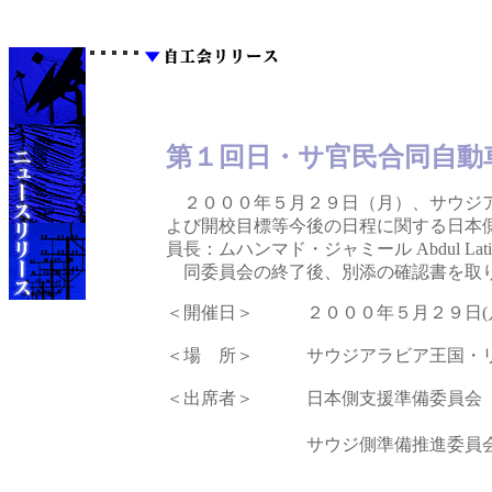
第１回日・サ官民合同自動
２０００年５月２９日（月）、サウジア
よび開校目標等今後の日程に関する日本側支援
員長：ムハンマド・ジャミール Abdul Lat
同委員会の終了後、別添の確認書を取り
＜開催日＞
２０００年５月２９日(
＜場 所＞
サウジアラビア王国・
＜出席者＞
日本側支援準備委員
サウジ側準備推進委員