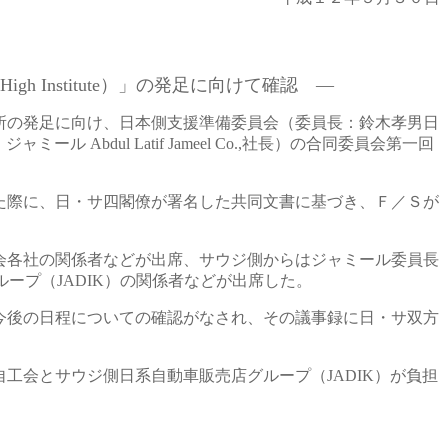
igh Institute）」の発足に向けて確認 ―
所の発足に向け、日本側支援準備委員会（委員長：鈴木孝男日
ル Abdul Latif Jameel Co.,社長）の合同委員会第一回
た際に、日・サ四閣僚が署名した共同文書に基づき、Ｆ／Ｓが
会各社の関係者などが出席、サウジ側からはジャミール委員長
ープ（JADIK）の関係者などが出席した。
今後の日程についての確認がなされ、その議事録に日・サ双方
会とサウジ側日系自動車販売店グループ（JADIK）が負担