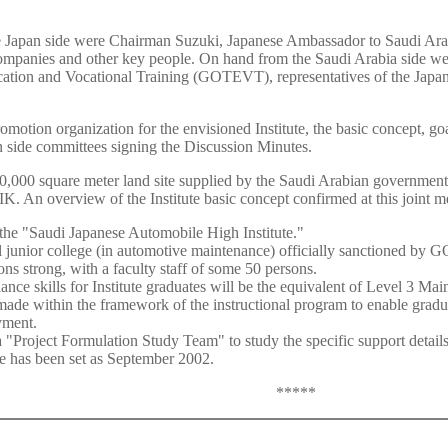
he Japan side were Chairman Suzuki, Japanese Ambassador to Saudi Ara
panies and other key people. On hand from the Saudi Arabia side we
ucation and Vocational Training (GOTEVT), representatives of the Jap
motion organization for the envisioned Institute, the basic concept, go
n side committees signing the Discussion Minutes.
a 70,000 square meter land site supplied by the Saudi Arabian government
 An overview of the Institute basic concept confirmed at this joint me
e the "Saudi Japanese Automobile High Institute."
al junior college (in automotive maintenance) officially sanctioned by
ns strong, with a faculty staff of some 50 persons.
nce skills for Institute graduates will be the equivalent of Level 3 Ma
e made within the framework of the instructional program to enable gradua
yment.
"Project Formulation Study Team" to study the specific support details f
ute has been set as September 2002.
*****