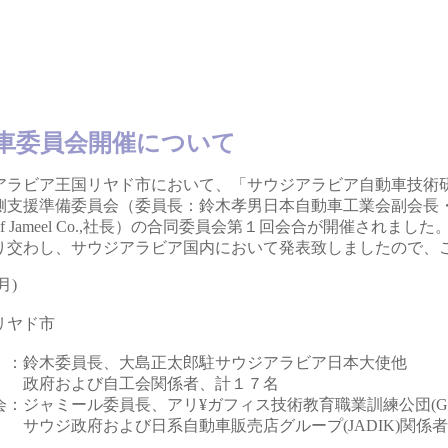
車委員会開催について
ラビア王国リヤド市において、「サウジアラビア自動車技術
準備委員会（委員長：鈴木孝男日本自動車工業会副会長・専務理事）
if Jameel Co.,社長）の合同委員会第１回会合が開催されました
交わし、サウジアラビア国内において発表致しましたので、
月)
リヤド市
会
：
鈴木委員長、大島正太郎駐サウジアラビア日本大使他
政府および自工会関係者、計１７名
会
：
ジャミール委員長、アリ¥ガフィス技術教育職業訓練公団(GO
サウジ政府および日系自動車販売店グループ(JADIK)関係