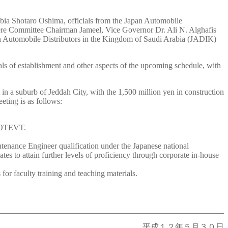
bia Shotaro Oshima, officials from the Japan Automobile
re Committee Chairman Jameel, Vice Governor Dr. Ali N. Alghafis
an Automobile Distributors in the Kingdom of Saudi Arabia (JADIK)
als of establishment and other aspects of the upcoming schedule, with
 in a suburb of Jeddah City, with the 1,500 million yen in construction
eting is as follows:
 GOTEVT.
intenance Engineer qualification under the Japanese national
tes to attain further levels of proficiency through corporate in-house
or faculty training and teaching materials.
平成１２年５月３０日