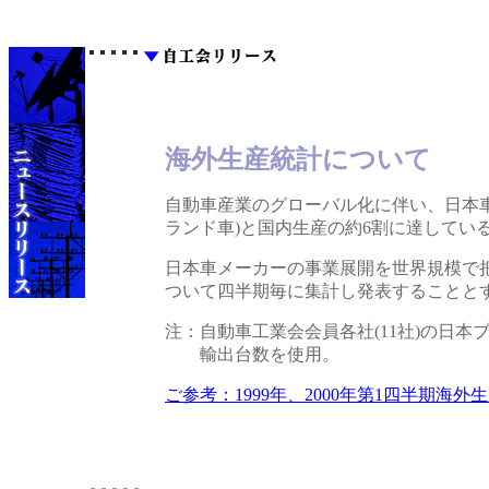
海外生産統計について
自動車産業のグローバル化に伴い、日本車メ
ランド車)と国内生産の約6割に達してい
日本車メーカーの事業展開を世界規模で把
ついて四半期毎に集計し発表することと
注：
自動車工業会会員各社(11社)の日
輸出台数を使用。
ご参考：1999年、2000年第1四半期海外