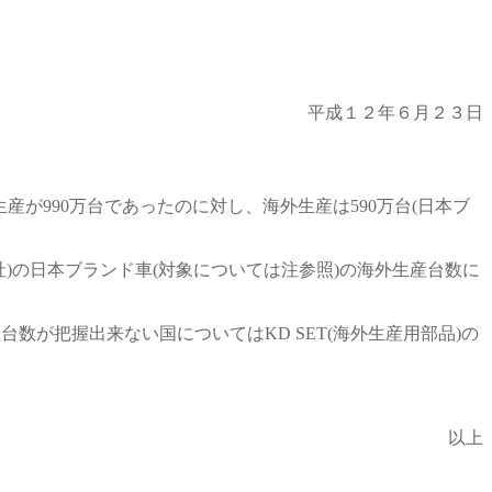
平成１２年６月２３日
が990万台であったのに対し、海外生産は590万台(日本ブ
社)の日本ブランド車(対象については注参照)の海外生産台数に
数が把握出来ない国についてはKD SET(海外生産用部品)の
以上