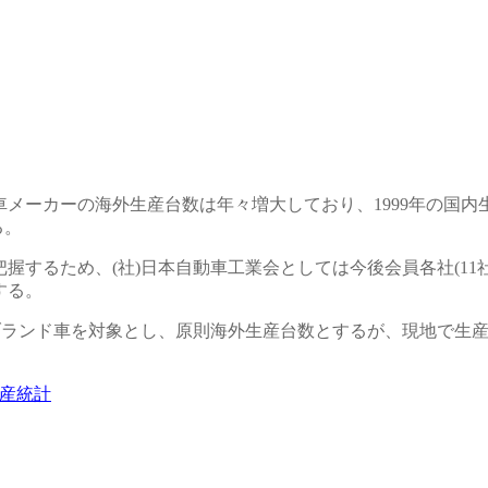
ーカーの海外生産台数は年々増大しており、1999年の国内生産
る。
握するため、(社)日本自動車工業会としては今後会員各社(11
する。
本ブランド車を対象とし、原則海外生産台数とするが、現地で生産台
生産統計