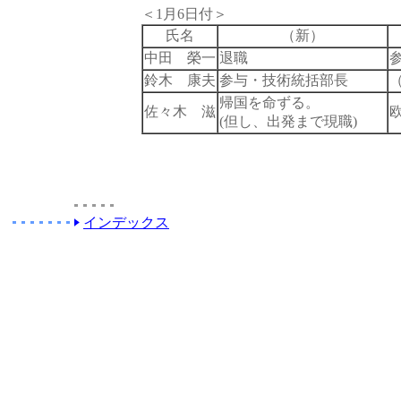
＜1月6日付＞
氏名
（新）
中田 榮一
退職
鈴木 康夫
参与・技術統括部長
帰国を命ずる。
佐々木 滋
(但し、出発まで現職)
インデックス