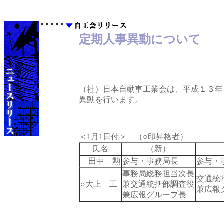
定期人事異動について
（社）日本自動車工業会は、平成１３年
異動を行います。
＜1月1日付＞ （○印昇格者）
氏名
（新）
田中 勲
参与・事務局長
参与・
事務局総務担当次長
交通統
○大上 工
兼交通統括部調査役
兼広報
兼広報グループ長