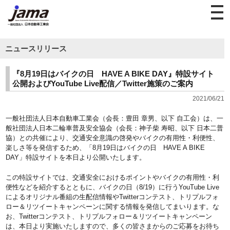
ニュースリリース
『8月19日はバイクの日 HAVE A BIKE DAY』特設サイト
公開およびYouTube Live配信／Twitter施策のご案内
2021/06/21
一般社団法人日本自動車工業会（会長：豊田 章男、以下 自工会）は、一
般社団法人日本二輪車普及安全協会（会長：神子柴 寿昭、以下 日本二普
協）との共催により、交通安全意識の啓発やバイクの有用性・利便性、
楽しさ等を発信するため、「8月19日はバイクの日 HAVE A BIKE
DAY」特設サイトを本日より公開いたします。
この特設サイトでは、交通安全におけるポイントやバイクの有用性・利
便性などを紹介するとともに、バイクの日（8/19）に行うYouTube Live
によるオリジナル番組の生配信情報やTwitterコンテスト、トリプルフォ
ロー＆リツイートキャンペーンに関する情報を発信してまいります。な
お、Twitterコンテスト、トリプルフォロー＆リツイートキャンペーン
は、本日より実施いたしますので、多くの皆さまからのご応募をお待ち