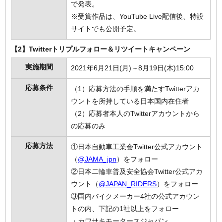
で発表。
※受賞作品は、YouTube Live配信後、特設
サイトでも公開予定。
【2】Twitterトリプルフォロー＆リツイートキャンペーン
実施期間
2021年6月21日(月)～8月19日(木)15:00
応募条件
（1）応募方法の手順を満たすTwitterアカ
ウントを所持している日本国内在住者
（2）応募者本人のTwitterアカウントから
の応募のみ
応募方法
①日本自動車工業会Twitter公式アカウント
（
@JAMA_jpn
）をフォロー
②日本二輪車普及安全協会Twitter公式アカ
ウント（
@JAPAN_RIDERS
）をフォロー
③国内バイクメーカー4社の公式アカウン
トの内、下記の1社以上をフォロー
・カワサキモータースジャパン