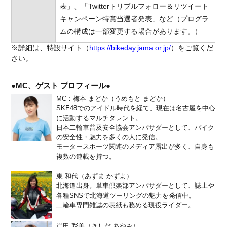
表」、「Twitterトリプルフォロー＆リツイート
キャンペーン特賞当選者発表」など（プログラ
ムの構成は一部変更する場合があります。）
※詳細は、特設サイト（
https://bikeday.jama.or.jp/
）をご覧くだ
さい。
●MC、ゲスト プロフィール●
MC：梅本 まどか（うめもと まどか）
SKE48でのアイドル時代を経て、現在は名古屋を中心
に活動するマルチタレント。
日本二輪車普及安全協会アンバサダーとして、バイク
の安全性・魅力を多くの人に発信。
モータースポーツ関連のメディア露出が多く、自身も
複数の連載を持つ。
東 和代（あずま かずよ）
北海道出身。単車倶楽部アンバサダーとして、誌上や
各種SNSで北海道ツーリングの魅力を発信中。
二輪車専門雑誌の表紙も務める現役ライダー。
岸田 彩美（きしだ あやみ）