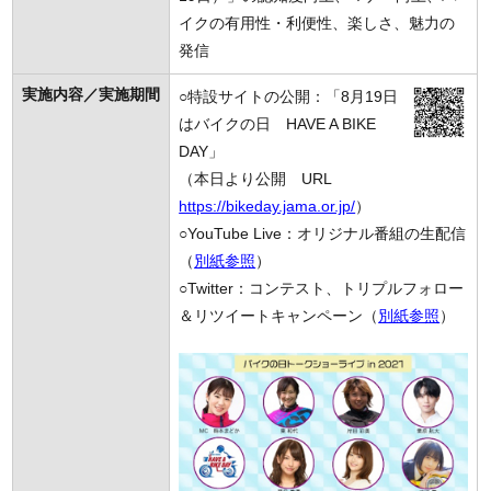
イクの有用性・利便性、楽しさ、魅力の
発信
実施内容／実施期間
○特設サイトの公開：「8月19日
はバイクの日 HAVE A BIKE
DAY」
（本日より公開 URL
https://bikeday.jama.or.jp/
）
○YouTube Live：オリジナル番組の生配信
（
別紙参照
）
○Twitter：コンテスト、トリプルフォロー
＆リツイートキャンペーン（
別紙参照
）