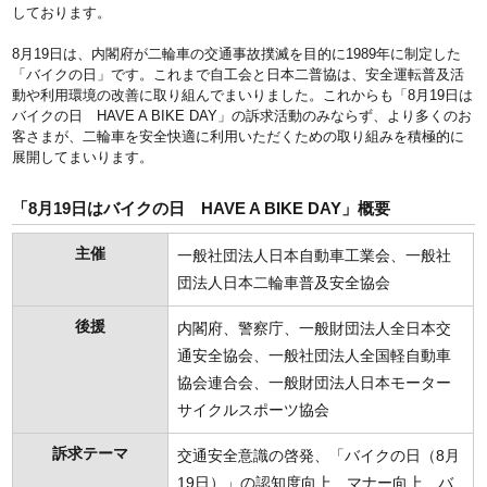
しております。
8月19日は、内閣府が二輪車の交通事故撲滅を目的に1989年に制定した
「バイクの日」です。これまで自工会と日本二普協は、安全運転普及活
動や利用環境の改善に取り組んでまいりました。これからも「8月19日は
バイクの日 HAVE A BIKE DAY」の訴求活動のみならず、より多くのお
客さまが、二輪車を安全快適に利用いただくための取り組みを積極的に
展開してまいります。
「8月19日はバイクの日 HAVE A BIKE DAY」概要
主催
一般社団法人日本自動車工業会、一般社
団法人日本二輪車普及安全協会
後援
内閣府、警察庁、一般財団法人全日本交
通安全協会、一般社団法人全国軽自動車
協会連合会、一般財団法人日本モーター
サイクルスポーツ協会
訴求テーマ
交通安全意識の啓発、「バイクの日（8月
19日）」の認知度向上、マナー向上、バ