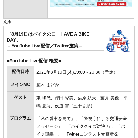
別紙
『8月19日はバイクの日 HAVE A BIKE
DAY』
－YouTube Live配信／Twitter施策－
■YouTube Live配信 概要■
配信日時
2021年8月19日(木)19:00～20:30（予定）
メインMC
梅本 まどか
ゲスト
東 和代、岸田 彩美、栗原 航大、葉月 美優、平
嶋 夏海、夜道 雪（五十音順）
プログラム
「私の愛車を見て」、「警視庁による交通安全
メッセージ」、「バイククイズ対決!!」、「バ
イク談義」、「Twitterコンテスト受賞者発