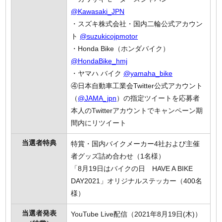
@Kawasaki_JPN
・スズキ株式会社・国内二輪公式アカウン
ト
@suzukicojpmotor
・Honda Bike（ホンダバイク）
@HondaBike_hmj
・ヤマハ バイク
@yamaha_bike
④日本自動車工業会Twitter公式アカウント
（
@JAMA_jpn
）の指定ツイートを応募者
本人のTwitterアカウントでキャンペーン期
間内にリツイート
当選者特典
特賞・国内バイクメーカー4社および主催
者グッズ詰め合わせ（1名様）
「8月19日はバイクの日 HAVE A BIKE
DAY2021」オリジナルステッカー（400名
様）
当選者発表
YouTube Live配信（2021年8月19日(木)）