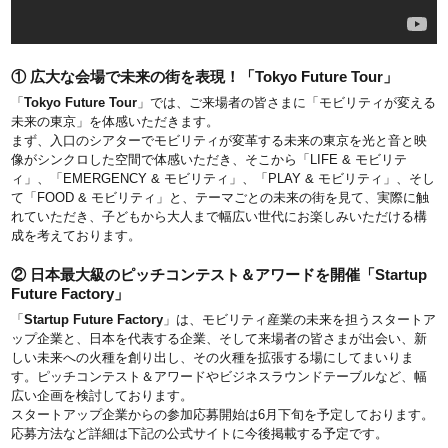
① 広大な会場で未来の街を表現！「Tokyo Future Tour」
「
Tokyo Future Tour
」では、ご来場者の皆さまに「モビリティが変える
未来の東京」を体感いただきます。
まず、入口のシアターでモビリティが変革する未来の東京を光と音と映
像がシンクロした空間で体感いただき、そこから「LIFE & モビリテ
ィ」、「EMERGENCY & モビリティ」、「PLAY & モビリティ」、そし
て「FOOD & モビリティ」と、テーマごとの未来の街を見て、実際に触
れていただき、子どもから大人まで幅広い世代にお楽しみいただける構
成を考えております。
② 日本最大級のピッチコンテスト＆アワードを開催「Startup
Future Factory」
「
Startup Future Factory
」は、モビリティ産業の未来を担うスタートア
ップ企業と、日本を代表する企業、そして来場者の皆さまが出会い、新
しい未来への火種を創り出し、その火種を拡張する場にしてまいりま
す。ピッチコンテスト＆アワードやビジネスラウンドテーブルなど、幅
広い企画を検討しております。
スタートアップ企業からの参加応募開始は6月下旬を予定しております。
応募方法など詳細は下記の公式サイトに今後掲載する予定です。