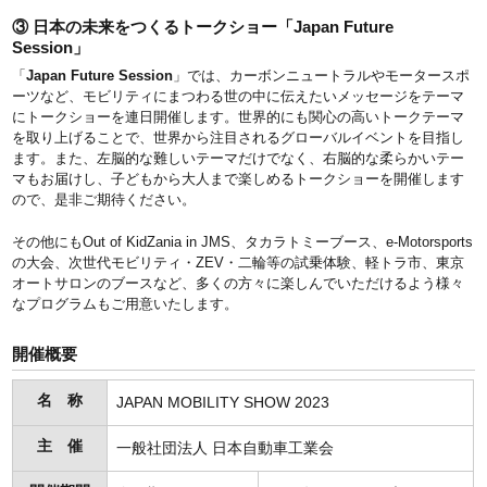
③ 日本の未来をつくるトークショー「Japan Future
Session」
「
Japan Future Session
」では、カーボンニュートラルやモータースポ
ーツなど、モビリティにまつわる世の中に伝えたいメッセージをテーマ
にトークショーを連日開催します。世界的にも関心の高いトークテーマ
を取り上げることで、世界から注目されるグローバルイベントを目指し
ます。また、左脳的な難しいテーマだけでなく、右脳的な柔らかいテー
マもお届けし、子どもから大人まで楽しめるトークショーを開催します
ので、是非ご期待ください。
その他にもOut of KidZania in JMS、タカラトミーブース、e-Motorsports
の大会、次世代モビリティ・ZEV・二輪等の試乗体験、軽トラ市、東京
オートサロンのブースなど、多くの方々に楽しんでいただけるよう様々
なプログラムもご用意いたします。
開催概要
名 称
JAPAN MOBILITY SHOW 2023
主 催
一般社団法人 日本自動車工業会