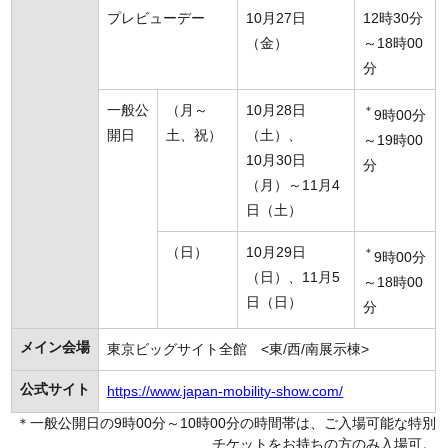
プレビューデー
10月27日
12時30分
（金）
～18時00
分
一般公
（月～
10月28日
＊
9時00分
開日
土、祝）
（土）、
～19時00
10月30日
分
（月）～11月4
日（土）
（日）
10月29日
＊
9時00分
（日）、11月5
～18時00
日（日）
分
メイン会場
東京ビッグサイト全館 <東/西/南展示棟>
公式サイト
https://www.japan-mobility-show.com/
＊一般公開日の9時00分～10時00分の時間帯は、ご入場可能な特別
チケットをお持ちの方のみ入場可。