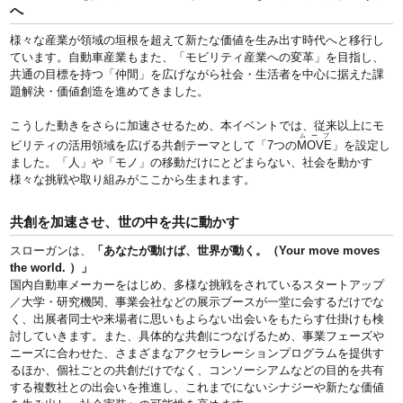
へ
様々な産業が領域の垣根を超えて新たな価値を生み出す時代へと移行し
ています。自動車産業もまた、「モビリティ産業への変革」を目指し、
共通の目標を持つ「仲間」を広げながら社会・生活者を中心に据えた課
題解決・価値創造を進めてきました。
こうした動きをさらに加速させるため、本イベントでは、従来以上にモ
ムーブ
ビリティの活用領域を広げる共創テーマとして「7つの
MOVE
」を設定し
ました。「人」や「モノ」の移動だけにとどまらない、社会を動かす
様々な挑戦や取り組みがここから生まれます。
共創を加速させ、世の中を共に動かす
スローガンは、
「あなたが動けば、世界が動く。（Your move moves
the world. ）」
国内自動車メーカーをはじめ、多様な挑戦をされているスタートアップ
／大学・研究機関、事業会社などの展示ブースが一堂に会するだけでな
く、出展者同士や来場者に思いもよらない出会いをもたらす仕掛けも検
討していきます。また、具体的な共創につなげるため、事業フェーズや
ニーズに合わせた、さまざまなアクセラレーションプログラムを提供す
るほか、個社ごとの共創だけでなく、コンソーシアムなどの目的を共有
する複数社との出会いを推進し、これまでにないシナジーや新たな価値