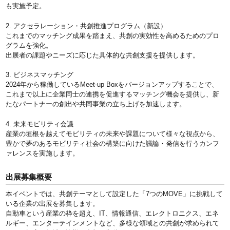
も実施予定。
2. アクセラレーション・共創推進プログラム（新設）
これまでのマッチング成果を踏まえ、共創の実効性を高めるためのプロ
グラムを強化。
出展者の課題やニーズに応じた具体的な共創支援を提供します。
3. ビジネスマッチング
2024年から稼働しているMeet-up Boxをバージョンアップすることで、
これまで以上に企業同士の連携を促進するマッチング機会を提供し、新
たなパートナーの創出や共同事業の立ち上げを加速します。
4. 未来モビリティ会議
産業の垣根を越えてモビリティの未来や課題について様々な視点から、
豊かで夢のあるモビリティ社会の構築に向けた議論・発信を行うカンフ
ァレンスを実施します。
出展募集概要
本イベントでは、共創テーマとして設定した「7つのMOVE」に挑戦して
いる企業の出展を募集します。
自動車という産業の枠を超え、IT、情報通信、エレクトロニクス、エネ
ルギー、エンターテインメントなど、多様な領域との共創が求められて