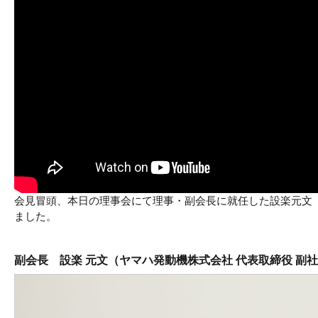
会見冒頭、本日の理事会にて理事・副会長に就任した設楽元文（
ました。
副会長 設楽 元文（ヤマハ発動機株式会社 代表取締役 副社